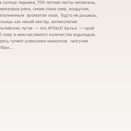
а солнце ледники, 700-летние пихты-великаны,
ирюзовые реки, синие глаза озер, воздухом,
аполненным ароматом хвои, будто не дышишь,
 пьешь как некий нектар, великолепие
льпийских лугов — это АРХЫЗ! Архыз — край
5 озер и неисчислимого количества водопадов.
десь гуляют ровесники мамонтов -могучие
убры.…