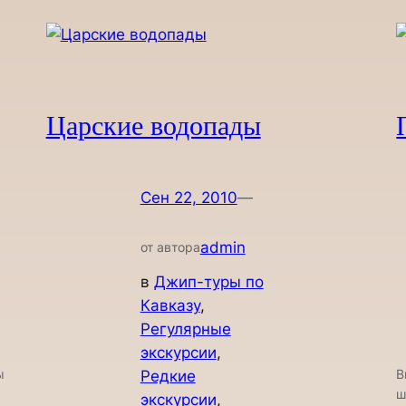
Царские водопады
Сен 22, 2010
—
admin
от автора
в
Джип-туры по
Кавказу
, 
Регулярные
экскурсии
, 
ы
В
Редкие
ш
экскурсии
, 