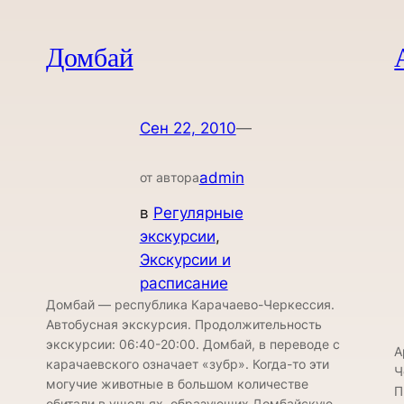
Домбай
Сен 22, 2010
—
admin
от автора
в
Регулярные
экскурсии
, 
Экскурсии и
расписание
Домбай — республика Карачаево-Черкессия.
Автобусная экскурсия. Продолжительность
экскурсии: 06:40-20:00. Домбай, в переводе с
А
карачаевского означает «зубр». Когда-то эти
Ч
могучие животные в большом количестве
П
обитали в ущельях, образующих Домбайскую