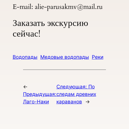
E-mail: alie-parusakmv@mail.ru
Заказать экскурсию
сейчас!
Водопады
Медовые водопады
Реки
←
Следующая:
По
Предыдущая:
следам древних
Лаго-Наки
караванов
→