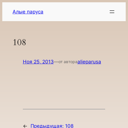
Перейти
Алые паруса
к
содержимому
108
Ноя 25, 2013
—
alieparusa
от автора
←
Предыдущая:
108