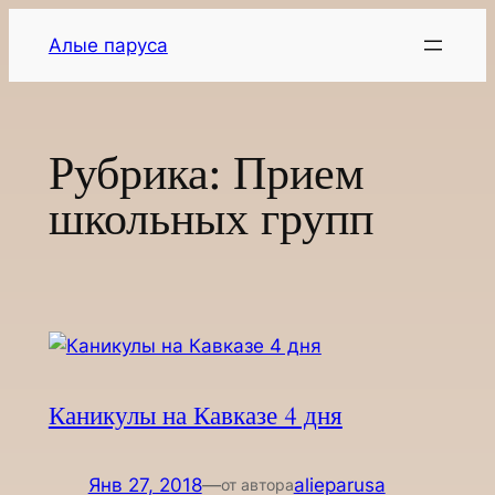
Перейти
Алые паруса
к
содержимому
Рубрика:
Прием
школьных групп
Каникулы на Кавказе 4 дня
Янв 27, 2018
—
alieparusa
от автора