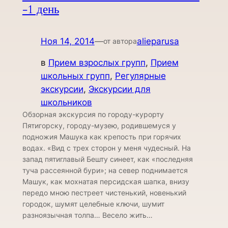
-1 день
Ноя 14, 2014
—
alieparusa
от автора
в
Прием взрослых групп
, 
Прием
школьных групп
, 
Регулярные
экскурсии
, 
Экскурсии для
школьников
Обзорная экскурсия по городу-курорту
Пятигорску, городу-музею, родившемуся у
подножия Машука как крепость при горячих
водах. «Вид с трех сторон у меня чудесный. На
запад пятиглавый Бешту синеет, как «последняя
туча рассеянной бури»; на север поднимается
Машук, как мохнатая персидская шапка, внизу
передо мною пестреет чистенький, новенький
городок, шумят целебные ключи, шумит
разноязычная толпа… Весело жить…