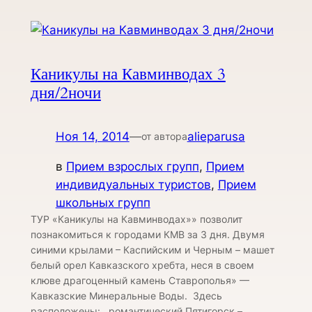
Каникулы на Кавминводах 3
дня/2ночи
Ноя 14, 2014
—
alieparusa
от автора
в
Прием взрослых групп
, 
Прием
индивидуальных туристов
, 
Прием
школьных групп
ТУР «Каникулы на Кавминводах»» позволит
познакомиться к городами КМВ за 3 дня. Двумя
синими крылами – Каспийским и Черным – машет
белый орел Кавказского хребта, неся в своем
клюве драгоценный камень Ставрополья» —
Кавказские Минеральные Воды. Здесь
расположены: романтический Пятигорск –