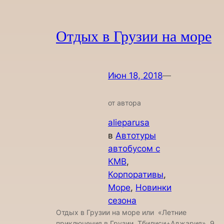
Отдых в Грузии на море
Июн 18, 2018
—
от автора
alieparusa
в
Автотуры
автобусом с
КМВ
, 
Корпоративы
, 
Море
, 
Новинки
сезона
Отдых в Грузии на море или «Летние
приключения в Грузии, Тбилиси+Аджария». 9