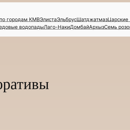
 по городам КМВ
Элиста
Эльбрус
Шатджатмаз
Царские
едовые водопады
Лаго-Наки
Домбай
Архыз
Семь розо
оративы