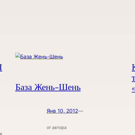
Ы
База Жень-Шень
Янв 10, 2012
—
от автора
я