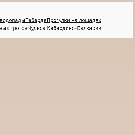
 водопады
Теберда
Прогулки на лошадях
вых гротов
Чудеса Кабардино-Балкарии