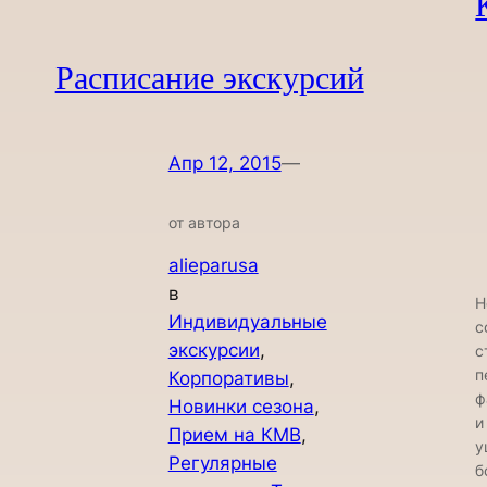
Расписание экскурсий
Апр 12, 2015
—
от автора
alieparusa
в
Н
Индивидуальные
с
экскурсии
, 
с
п
Корпоративы
, 
ф
Новинки сезона
, 
и
Прием на КМВ
, 
у
Регулярные
б