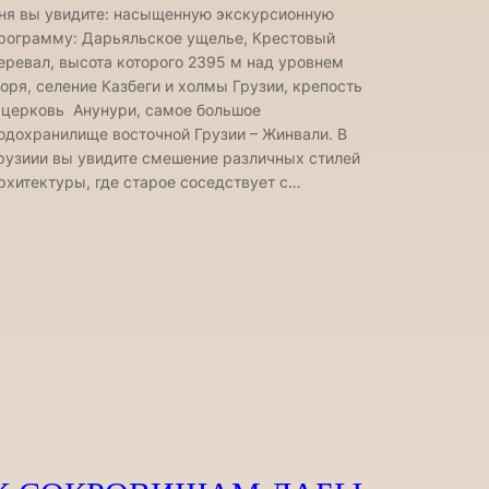
ня вы увидите: насыщенную экскурсионную
рограмму: Дарьяльское ущелье, Крестовый
еревал, высота которого 2395 м над уровнем
оря, селение Казбеги и холмы Грузии, крепость
 церковь Анунури, самое большое
одохранилище восточной Грузии – Жинвали. В
рузиии вы увидите смешение различных стилей
рхитектуры, где старое соседствует с…