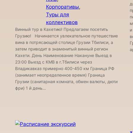
д
Корпоративы
, 
п
Туры для
п
коллективов
м
Винный тур в Кахетию! Предлагаем посетить
и
Грузию! Начинается увлекательное путешествие
в
вина в потрясающей столице Грузии Тбилиси, а
Г
затем приводит в знаменитый винный регион
а
Кахети. День Наименование Накануне Выезд в
23:00 Выезд с КМВ в г.Тбилиси через
Владикавказ примерно 400-450 км Граница РФ
(занимает неопределенное время) Граница
Грузии (санитарная комната, обмен валюты, дюти
фри) 1 й день…