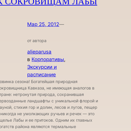
К СОКРОВИЩАМ ЛАБЫ
Мар 25, 2012
—
от автора
alieparusa
в
Корпоративы
, 
Экскурсии и
расписание
овинка сезона! Богатейшая природная
окровищница Кавказа, не имеющая аналогов в
тране: нетронутая природа, сохранившая
ервозданные ландшафты с уникальной флорой и
ауной, стихия гор и долин, лесов и лугов, пещер
 никогда не умолкающих ручьев и речек — это
щелье Лабы и ее притоков. Одним их главных
огатств района являются термальные