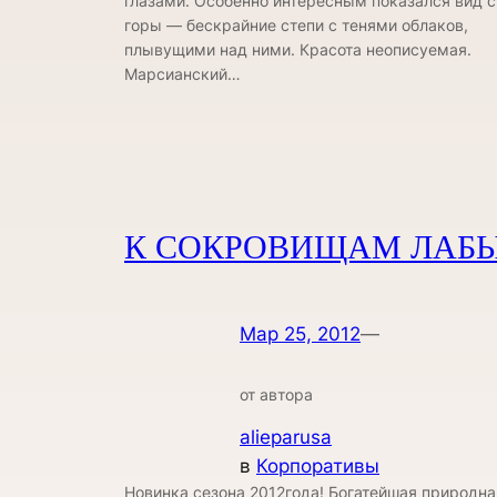
глазами. Особенно интересным показался вид с
горы — бескрайние степи с тенями облаков,
плывущими над ними. Красота неописуемая.
Марсианский…
К СОКРОВИЩАМ ЛАБ
Мар 25, 2012
—
от автора
alieparusa
в
Корпоративы
Новинка сезона 2012года! Богатейшая природна