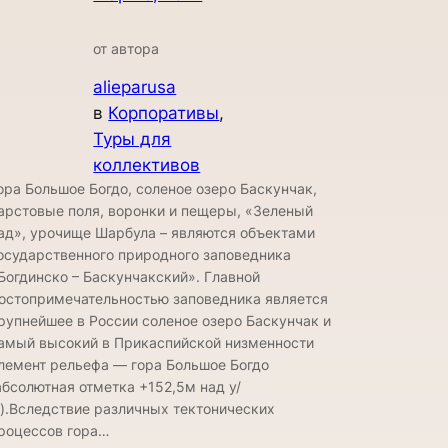
от автора
alieparusa
в
Корпоративы
, 
Туры для
коллективов
ора Большое Богдо, соленое озеро Баскунчак,
арстовые поля, воронки и пещеры, «Зеленый
ад», урочище Шарбула – являются объектами
осударственного природного заповедника
Богдинско – Баскунчакский». Главной
остопримечательностью заповедника является
рупнейшее в России соленое озеро Баскунчак и
амый высокий в Прикаспийской низменности
лемент рельефа — гора Большое Богдо
абсолютная отметка +152,5м над у/
).Вследствие различных тектонических
роцессов гора…