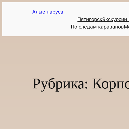
Перейти
Алые паруса
к
Пятигорск
Экскурсии
содержимому
По следам караванов
М
Рубрика:
Корп