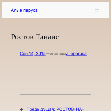
Перейти
Алые паруса
к
содержимому
Ростов Танаис
Сен 14, 2015
—
alieparusa
от автора
←
Предыдущая:
РОСТОВ-НА-