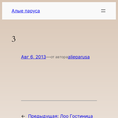
Перейти
Алые паруса
к
содержимому
3
Авг 6, 2013
—
alieparusa
от автора
←
Предыдущая:
Лоо Гостиница