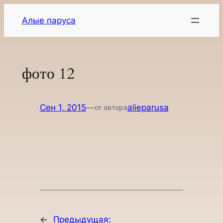
Перейти
Алые паруса
к
содержимому
фото 12
Сен 1, 2015
—
alieparusa
от автора
←
Предыдущая: