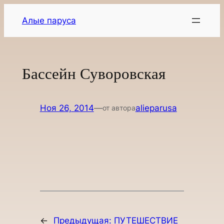
Перейти
Алые паруса
к
содержимому
Бассейн Суворовская
Ноя 26, 2014
—
alieparusa
от автора
←
Предыдущая:
ПУТЕШЕСТВИЕ