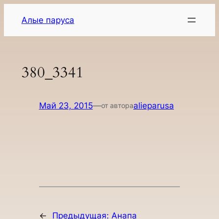
Перейти
Алые паруса
к
содержимому
380_3341
Май 23, 2015
—
alieparusa
от автора
←
Предыдущая:
Анапа