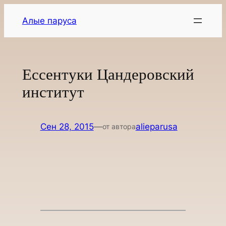
Перейти
Алые паруса
к
содержимому
Ессентуки Цандеровский
институт
Сен 28, 2015
—
alieparusa
от автора