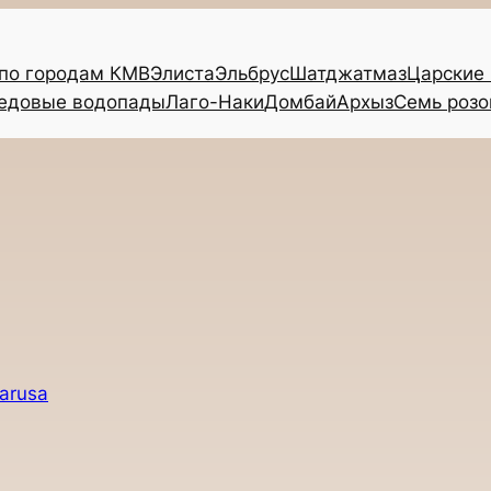
 по городам КМВ
Элиста
Эльбрус
Шатджатмаз
Царские
едовые водопады
Лаго-Наки
Домбай
Архыз
Семь розо
parusa