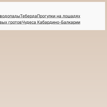
 водопады
Теберда
Прогулки на лошадях
вых гротов
Чудеса Кабардино-Балкарии