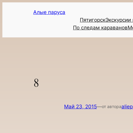
Перейти
Алые паруса
к
Пятигорск
Экскурсии
содержимому
По следам караванов
М
8
Май 23, 2015
—
alie
от автора