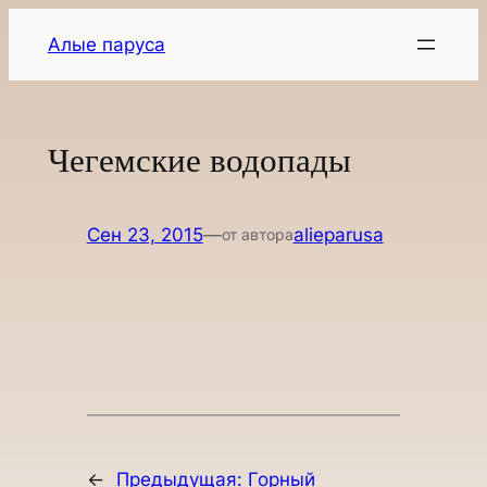
Перейти
Алые паруса
к
содержимому
Чегемские водопады
Сен 23, 2015
—
alieparusa
от автора
←
Предыдущая:
Горный