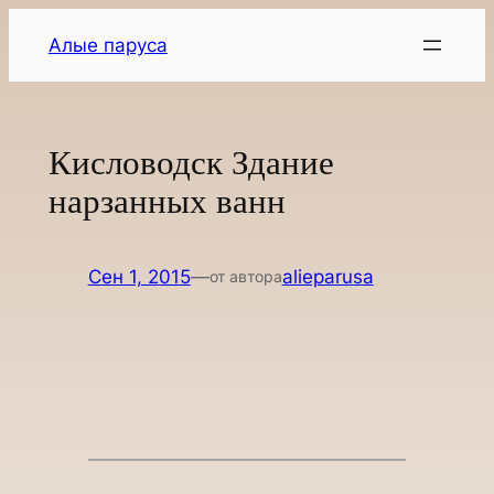
Перейти
Алые паруса
к
содержимому
Кисловодск Здание
нарзанных ванн
Сен 1, 2015
—
alieparusa
от автора