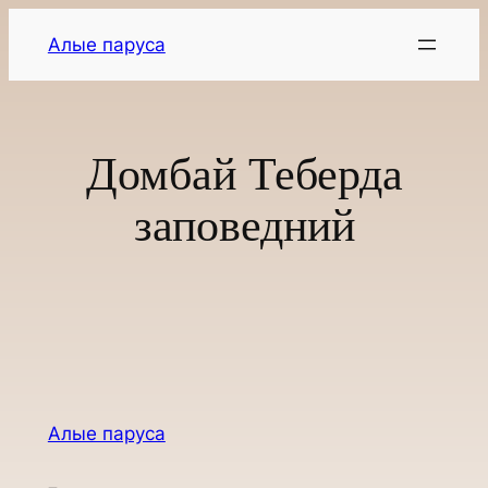
Перейти
Алые паруса
к
содержимому
Домбай Теберда
заповедний
Алые паруса