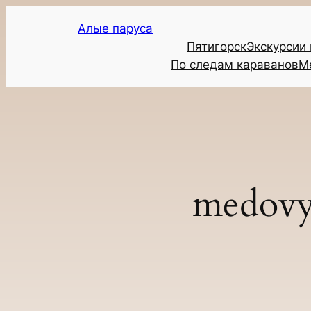
Перейти
Алые паруса
к
Пятигорск
Экскурсии
содержимому
По следам караванов
М
medovy