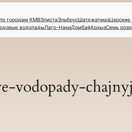
 по городам КМВ
Элиста
Эльбрус
Шатджатмаз
Царские
едовые водопады
Лаго-Наки
Домбай
Архыз
Семь розо
e-vodopady-chajny