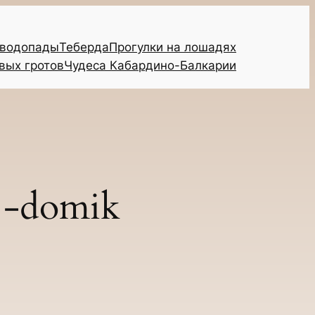
 водопады
Теберда
Прогулки на лошадях
вых гротов
Чудеса Кабардино-Балкарии
j-domik