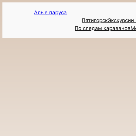
Перейти
Алые паруса
к
Пятигорск
Экскурсии
содержимому
По следам караванов
М