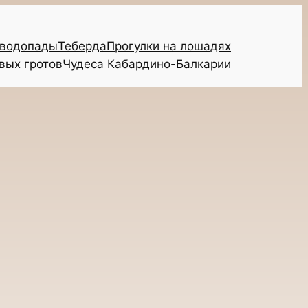
 водопады
Теберда
Прогулки на лошадях
вых гротов
Чудеса Кабардино-Балкарии