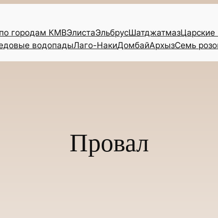
 по городам КМВ
Элиста
Эльбрус
Шатджатмаз
Царские
едовые водопады
Лаго-Наки
Домбай
Архыз
Семь розо
Провал