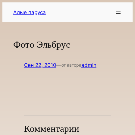
Перейти
Алые паруса
к
содержимому
Фото Эльбрус
Сен 22, 2010
—
admin
от автора
Комментарии