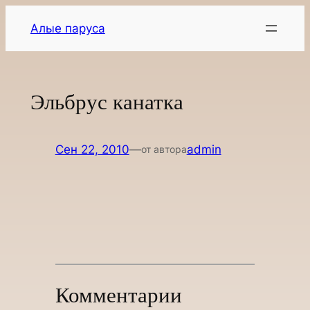
Перейти
Алые паруса
к
содержимому
Эльбрус канатка
Сен 22, 2010
—
admin
от автора
Комментарии