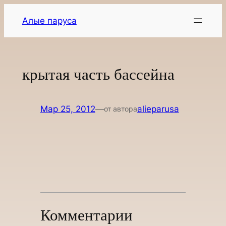
Перейти
Алые паруса
к
содержимому
крытая часть бассейна
Мар 25, 2012
—
alieparusa
от автора
Комментарии