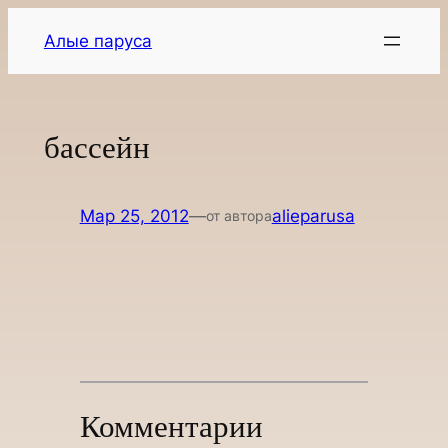
Перейти
Алые паруса
к
содержимому
бассейн
Мар 25, 2012
—
alieparusa
от автора
Комментарии