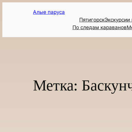
Перейти
Алые паруса
к
Пятигорск
Экскурсии
содержимому
По следам караванов
М
Метка:
Баскун