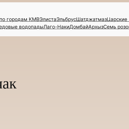
 по городам КМВ
Элиста
Эльбрус
Шатджатмаз
Царские
едовые водопады
Лаго-Наки
Домбай
Архыз
Семь розо
чак