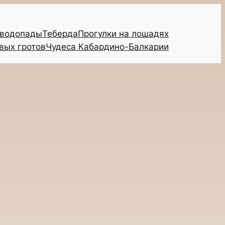
 водопады
Теберда
Прогулки на лошадях
вых гротов
Чудеса Кабардино-Балкарии