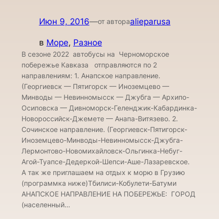
Июн 9, 2016
—
alieparusa
от автора
в
Море
, 
Разное
В сезоне 2022 автобусы на Черноморское
побережье Кавказа отправляются по 2
направлениям: 1. Анапское направление.
(Георгиевск — Пятигорск — Иноземцево —
Минводы — Невинномысск — Джубга — Архипо-
Осиповска — Дивноморск-Геленджик-Кабардинка-
Новороссийск-Джемете — Анапа-Витязево. 2.
Сочинское направление. (Георгиевск-Пятигорск-
Иноземцево-Минводы-Невинномысск-Джубга-
Лермонтово-Новомихайловск-Ольгинка-Небуг-
Агой-Туапсе-Дедеркой-Шепси-Аше-Лазаревское.
А так же приглашаем на отдых к морю в Грузию
(программка ниже)Тбилиси-Кобулети-Батуми
АНАПСКОЕ НАПРАВЛЕНИЕ НА ПОБЕРЕЖЬЕ: ГОРОД
(населенный…