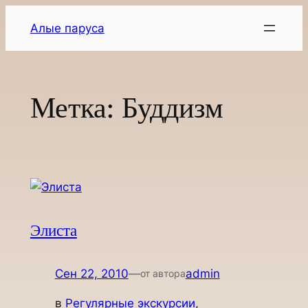
Перейти
Алые паруса
к
содержимому
Метка:
Буддизм
Элиста
Сен 22, 2010
—
admin
от автора
в
Регулярные экскурсии
, 