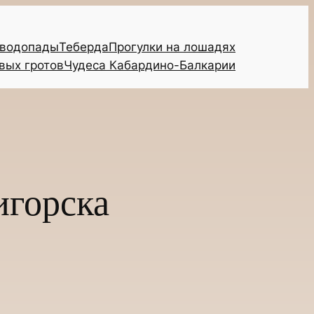
 водопады
Теберда
Прогулки на лошадях
вых гротов
Чудеса Кабардино-Балкарии
игорска