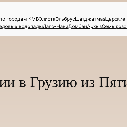
 по городам КМВ
Элиста
Эльбрус
Шатджатмаз
Царские
едовые водопады
Лаго-Наки
Домбай
Архыз
Семь розо
ии в Грузию из Пят