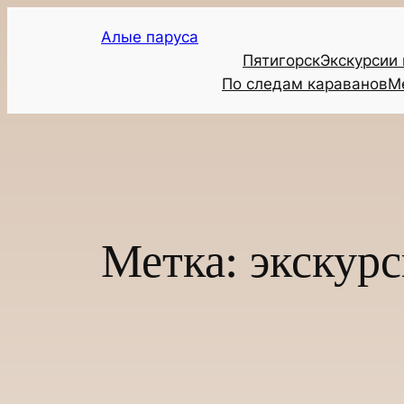
Перейти
Алые паруса
к
Пятигорск
Экскурсии
содержимому
По следам караванов
М
Метка:
экскурс