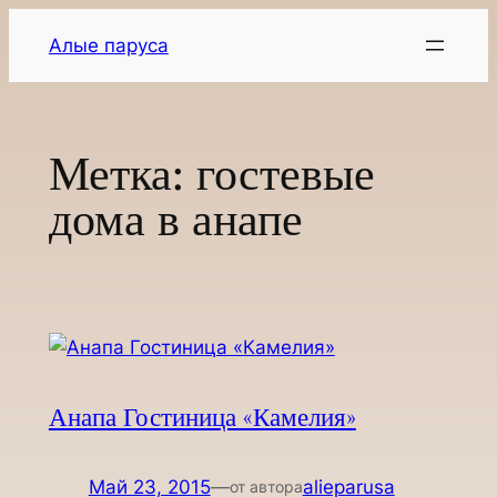
Перейти
Алые паруса
к
содержимому
Метка:
гостевые
дома в анапе
Анапа Гостиница «Камелия»
Май 23, 2015
—
alieparusa
от автора