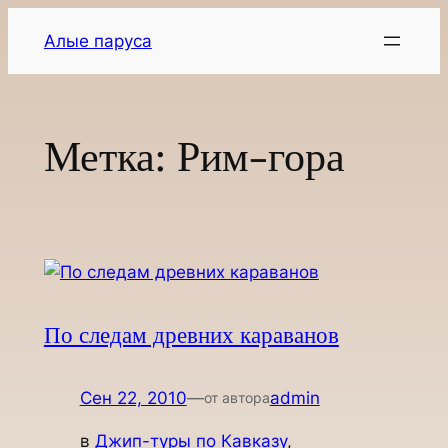
Перейти
Алые паруса
к
содержимому
Метка:
Рим-гора
По следам древних караванов
Сен 22, 2010
—
admin
от автора
в
Джип-туры по Кавказу
, 