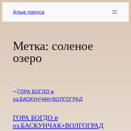
Перейти
Алые паруса
к
содержимому
Метка:
соленое
озеро
ГОРА БОГДО и
оз.БАСКУНЧАК+ВОЛГОГРАД