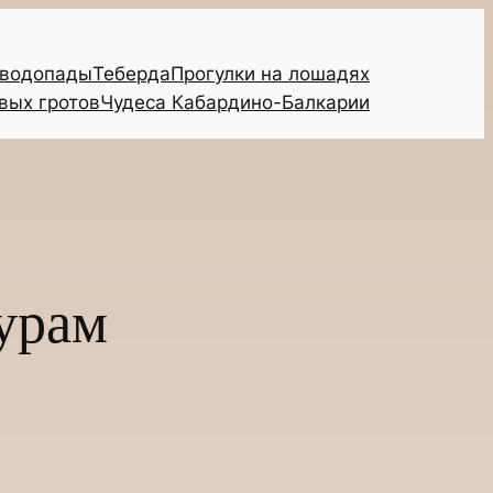
 водопады
Теберда
Прогулки на лошадях
вых гротов
Чудеса Кабардино-Балкарии
урам