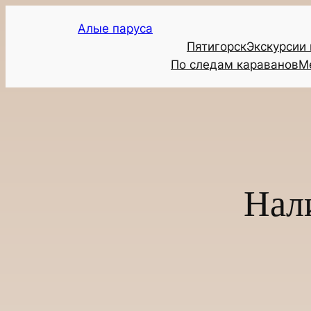
Перейти
Алые паруса
к
Пятигорск
Экскурсии
содержимому
По следам караванов
М
Нал