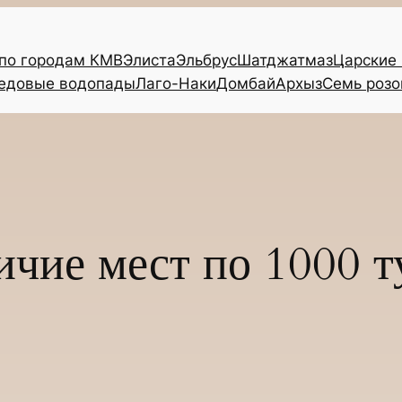
 по городам КМВ
Элиста
Эльбрус
Шатджатмаз
Царские
едовые водопады
Лаго-Наки
Домбай
Архыз
Семь розо
ичие мест по 1000 т