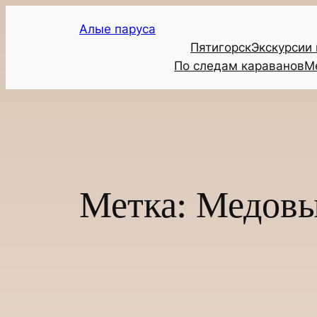
Перейти
Алые паруса
к
Пятигорск
Экскурсии
содержимому
По следам караванов
М
Метка:
Медовы