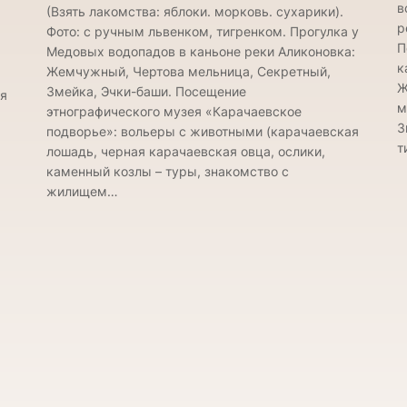
в
(Взять лакомства: яблоки. морковь. сухарики).
р
Фото: с ручным львенком, тигренком. Прогулка у
П
Медовых водопадов в каньоне реки Аликоновка:
к
Жемчужный, Чертова мельница, Секретный,
Ж
Змейка, Эчки-баши. Посещение
бя
м
этнографического музея «Карачаевское
З
подворье»: вольеры с животными (карачаевская
т
лошадь, черная карачаевская овца, ослики,
каменный козлы – туры, знакомство с
жилищем…