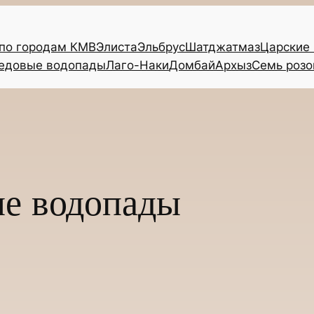
 по городам КМВ
Элиста
Эльбрус
Шатджатмаз
Царские
едовые водопады
Лаго-Наки
Домбай
Архыз
Семь розо
е водопады