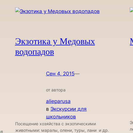
Экзотика у Медовых
водопадов
Сен 4, 2015
—
от автора
alieparusa
в
Экскурсии для
школьников
Э
Посещение хозяйства с экзотическими
л
животными: маралы, олени, туры, лани и др.
ая