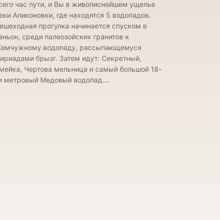
сего час пути, и Вы в живописнейшем ущелье
еки Аликоновки, где находятся 5 водопадов.
ешеходная прогулка начинается спуском в
аньон, среди палеозойских гранитов к
емчужному водопаду, рассыпающемуся
ириадами брызг. Затем идут: Секретный,
мейка, Чертова мельница и самый большой 18-
и метровый Медовый водопад.…