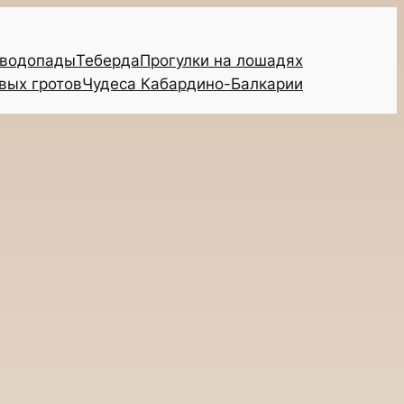
 водопады
Теберда
Прогулки на лошадях
вых гротов
Чудеса Кабардино-Балкарии