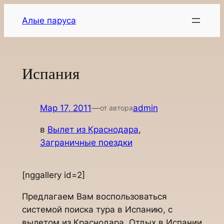
Перейти
Алые паруса
к
содержимому
Испания
Мар 17, 2011
—
admin
от автора
в
Вылет из Краснодара
, 
Заграничные поездки
[nggallery id=2]
Предлагаем Вам воспользоваться
системой поиска тура в Испанию, с
вылетом из Краснодара. Отдых в Испании