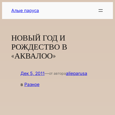
Перейти
Алые паруса
к
содержимому
НОВЫЙ ГОД И
РОЖДЕСТВО В
«АКВАЛОО»
Дек 5, 2011
—
alieparusa
от автора
в
Разное