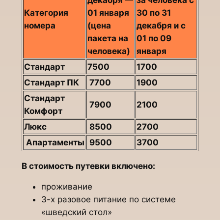
Категория
01 января
30 по 31
номера
(цена
декабря и с
пакета на
01 по 09
человека)
января
Стандарт
7500
1700
Стандарт ПК
7700
1900
Стандарт
7900
2100
Комфорт
Люкс
8500
2700
Апартаменты
9500
3700
В стоимость путевки включено:
проживание
3-х разовое питание по системе
«шведский стол»