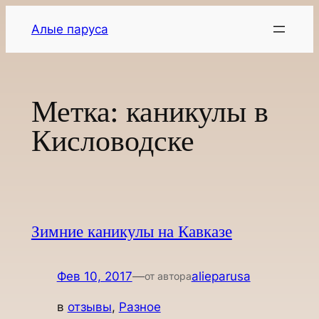
Перейти
Алые паруса
к
содержимому
Метка:
каникулы в
Кисловодске
Зимние каникулы на Кавказе
Фев 10, 2017
—
alieparusa
от автора
в
отзывы
, 
Разное