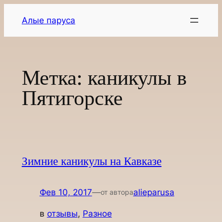
Перейти
Алые паруса
к
содержимому
Метка:
каникулы в
Пятигорске
Зимние каникулы на Кавказе
Фев 10, 2017
—
alieparusa
от автора
в
отзывы
, 
Разное