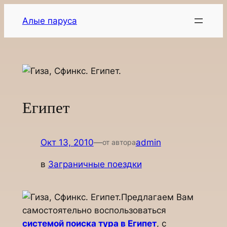
Перейти
Алые паруса
к
содержимому
Египет
Окт 13, 2010
—
admin
от автора
в
Заграничные поездки
Предлагаем Вам
самостоятельно воспользоваться
системой поиска тура в Египет
, c