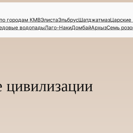
 по городам КМВ
Элиста
Эльбрус
Шатджатмаз
Царские
едовые водопады
Лаго-Наки
Домбай
Архыз
Семь розо
е цивилизации