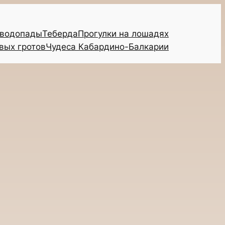
 водопады
Теберда
Прогулки на лошадях
вых гротов
Чудеса Кабардино-Балкарии