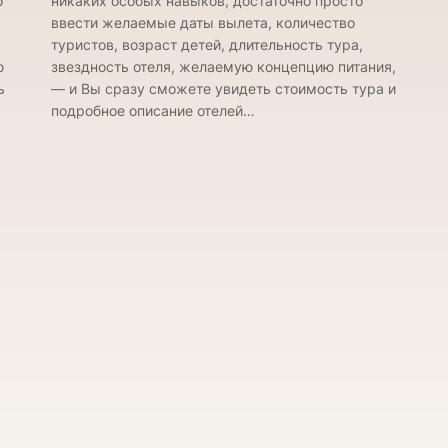
о
никаких особых навыков, достаточно просто
ввести желаемые даты вылета, количество
туристов, возраст детей, длительность тура,
ю
звездность отеля, желаемую концепцию питания,
ь
— и Вы сразу сможете увидеть стоимость тура и
подробное описание отелей…