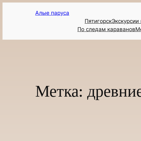
Перейти
Алые паруса
к
Пятигорск
Экскурсии
содержимому
По следам караванов
М
Метка:
древни