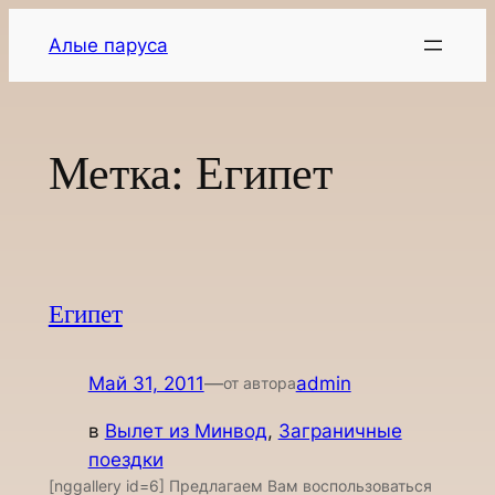
Перейти
Алые паруса
к
содержимому
Метка:
Египет
Египет
Май 31, 2011
—
admin
от автора
в
Вылет из Минвод
, 
Заграничные
поездки
[nggallery id=6] Предлагаем Вам воспользоваться