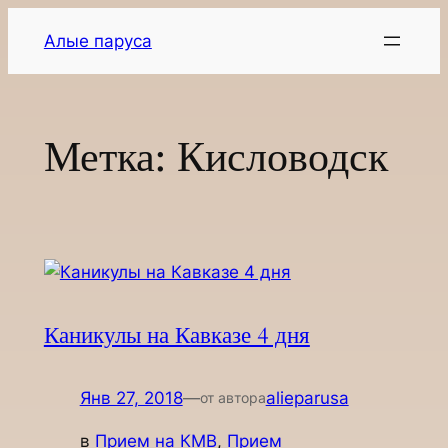
Перейти
Алые паруса
к
содержимому
Метка:
Кисловодск
Каникулы на Кавказе 4 дня
Янв 27, 2018
—
alieparusa
от автора
в
Прием на КМВ
, 
Прием