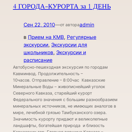
4 ГОРОДА-КУРОРТА за 1 ДЕНЬ
Сен 22, 2010
—
admin
от автора
в
Прием на КМВ
, 
Регулярные
экскурсии
, 
Экскурсии для
школьников
, 
Экскурсии и
расписание
Автобусно-пешеходная экскурсия по городам
Кавминвод. Продолжительность –
10часов. Отправление – 8:00час Кавказские
Минеральные Воды – живописнейший уголок
Северного Кавказа, старейший курорт
Федерального значения с большим разнообразием
минеральных источников, не имеющих аналогов в
мире, лечебной грязью Тамбуканского озера.
Значимость курорту придают и великолепные
ландшафты, богатейшая природа и близость
Кавказских гор. Главная вершина Кавказа –