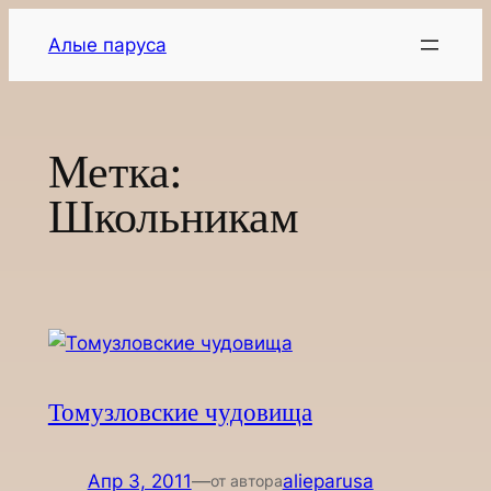
Перейти
Алые паруса
к
содержимому
Метка:
Школьникам
Томузловские чудовища
Апр 3, 2011
—
alieparusa
от автора